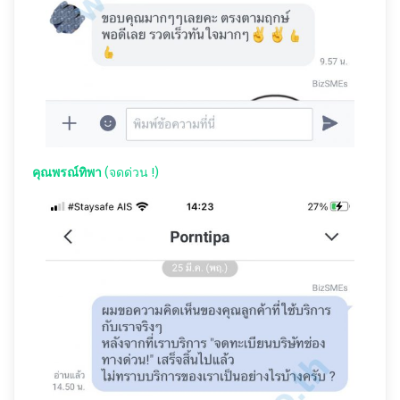
คุณพรณ์ทิพา
(จดด่วน !)