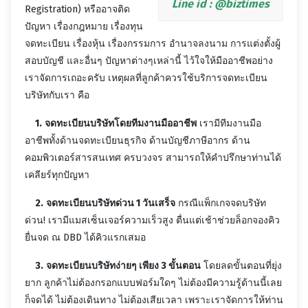
Line id : @biztimes
Registration) หรืออาจติด
ปัญหา เรื่องกฎหมาย เรื่องทุน
จดทะเบียน เรื่องหุ้น เรื่องกรรมการ อำนาจลงนาม การแต่งตั้งผู้
สอบบัญชี และอื่นๆ ปัญหาต่างๆเหล่านี้ ไว้ใจให้มืออาชีพอย่าง
เราจัดการเถอะครับ เหตุผลที่ลูกค้าควรใช้บริการจดทะเบียน
บริษัทกับเรา คือ
1.
จดทะเบียนบริษัทโดยทีมงานมืออาชีพ
เรามีทีมงานมือ
อาชีพทั้งด้านจดทะเบียนธุรกิจ ด้านบัญชีภาษีอากร ด้าน
คอมพิวเตอร์สารสนเทศ ครบวงจร สามารถให้คำปรึกษาท่านได้
เคลียร์ทุกปัญหา
2.
จดทะเบียนบริษัทด่วน 1 วันเสร็จ
กรณีแพ็กเกจจดบริษัท
ด่วน! เรามีแมสเซ็นเจอร์ความเร็วสูง ตื่นแต่เช้าช่วยล็อกจองคิว
ยื่นจด ณ DBD ได้คิวแรกเสมอ
3.
จดทะเบียนบริษัทง่ายๆ เพียง 3 ขั้นตอน
โดยลดขั้นตอนที่ยุ่ง
ยาก ลูกค้าไม่ต้องกรอกแบบฟอร์มใดๆ ไม่ต้องมีความรู้ด้านนี้เลย
ก็จดได้ ไม่ต้องเดินทาง ไม่ต้องเสียเวลา เพราะเราจัดการให้ท่าน