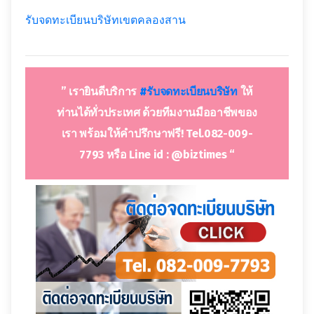
รับจดทะเบียนบริษัทเขตคลองสาน
” เรายินดีบริการ
#รับจดทะเบีย
นบริษัท
ให้
ท่านได้ทั่วประเทศ ด้วยทีมงานมืออาชีพของ
เรา พร้อมให้คำปรึกษาฟรี! Tel.082-009-
7793 หรือ Line id : @biztimes “