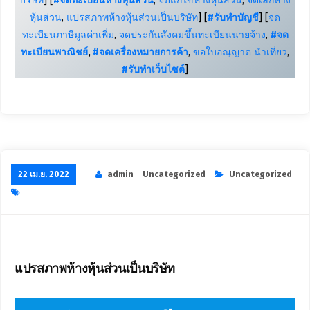
บริษัท
] [
#จดทะเบียนห้างหุ้นส่วน
,
จดแก้ไขห้างหุ้นส่วน
,
จดเลิกห้าง
หุ้นส่วน
,
แปรสภาพห้างหุ้นส่วนเป็นบริษัท
] [
#รับทำบัญชี
] [
จด
ทะเบียนภาษีมูลค่าเพิ่ม
,
จดประกันสังคมขึ้นทะเบียนนายจ้าง
,
#จด
ทะเบียนพาณิชย์
,
#จดเครื่องหมายการค้า
,
ขอใบอณุญาต นำเที่ยว
,
#รับทำเว็บไซต์
]
22 เม.ย. 2022
admin
Uncategorized
Uncategorized
แปรสภาพห้างหุ้นส่วนเป็นบริษัท