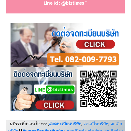
Line id : @biztimes “
บริการที่น่าสนใจ =>>
[
#จดทะเบียนบริษัท
,
จดแก้ไขบริษัท
,
จดเลิก