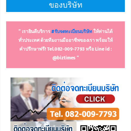
ของบริษัท
” เรายินดีบริการ
#รับจดทะเบีย
นบริษัท
ให้ท่านได้
ทั่วประเทศ ด้วยทีมงานมืออาชีพของเรา พร้อมให้
คำปรึกษาฟรี! Tel.082-009-7793 หรือ Line id :
@biztimes “