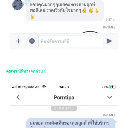
คุณพรณ์ทิพา
(จดด่วน !)