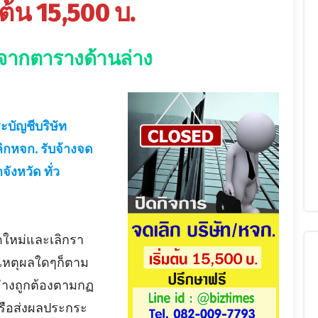
ต้น 15,500 บ.
ดูจากตารางด้านล่าง
ะบัญชีบริษัท
ลิกหจก. รับจ้างจด
จังหวัด ทั่ว
ดใหม่และเลิกรา
ือเหตุผลใดๆก็ตาม
อย่างถูกต้องตามกฏ
รือส่งผลประกระ