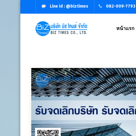
Line id : @biztimes
082-009-7793
หน้าแรก
จดทะเบียนบริษัท,จัดตั้งบริษัท,เปิดบริษัท,รับจดทะเบียนบริษัท,บริ