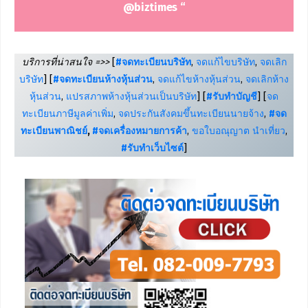
@biztimes “
บริการที่น่าสนใจ =>>
[
#จดทะเบียนบริษัท
,
จดแก้ไขบริษัท
,
จดเลิก
บริษัท
] [
#จดทะเบียนห้างหุ้นส่วน
,
จดแก้ไขห้างหุ้นส่วน
,
จดเลิกห้าง
หุ้นส่วน
,
แปรสภาพห้างหุ้นส่วนเป็นบริษัท
] [
#รับทำบัญชี
] [
จด
ทะเบียนภาษีมูลค่าเพิ่ม
,
จดประกันสังคมขึ้นทะเบียนนายจ้าง
,
#จด
ทะเบียนพาณิชย์
,
#จดเครื่องหมายการค้า
,
ขอใบอณุญาต นำเที่ยว
,
#รับทำเว็บไซต์
]