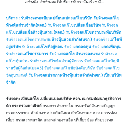
อย่างยิ่ง ว่าท่านจะใช้บริการกับเราในเร็วๆ นี้…
บริการ :
รับจ้างจดทะเบียนเปลี่ยนแปลงแก้ไขบริษัท
รับจ้างจดแก้ไข
ห้างหุ้นส่วนจำกัด(หจก.)
รับจ้างจดแก้ไข
เปลี่ยนชื่อบริษัท
รับจ้างจด
แก้ไข
เปลี่ยนชื่อห้างหุ้นส่วน (หจก.)
รับจ้าง
จดแก้ไขตราประทับบริษัท
รับจ้างจดแก้ไขตราประทับ
ห้างหุ้นส่วนจำกัด(หจก.)
รับจดจ้าง
แก้ไขที่
อยู่บริษัท
รับจ้างจด
แก้ไขที่อยู่หจก.
รับจ้าง
จดลดทุน
รับจ้าง
จดเพิ่มทุน
รับจ้าง
จดแก้ไขกรรมการ
รับจ้าง
จดแก้ไขอำนาจลงนาม
รับจ้างจด
แก้ไขหุ้นส่วน รับจ้างจดแก้ไขหุ้นส่วนผู้จัดการ รับจ้างจดแก้ไขบัญชี
รายชื่อผู้ถือหุ้น(บอจ.5) รับจ้างจดแก้ไขข้อบังคับบริษัท รับจ้างจดก้ไข
วัตถุประสงค์ รับจ้าง
จดแปรสภาพห้างหุ้นส่วนจำกัด(หจก.) เป็น บริษัท
จำกัด
รับจดทะเบียนแก้ไขเปลี่ยนแปลงบริษัท-หจก. ณ กรมพัฒนาธุรกิจการ
ค้า กระทรวงพาณิชย์
กรมการค้าภายใน กรมทรัพย์สินทางปัญญา
กรมสรรพากร สำนักงานประกันสังคม สำนักงานเขต กรมการท่อง
เที่ยว กรมสรรพสามิต และหน่วยงานอื่นๆที่เกี่ยวข้อง ทั่วประเทศ