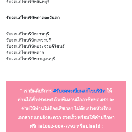
รับจดแก้ไขบริษัทจันทบุรี
รับจดแก้ไขบริษัทภาคตะวันตก
รับจดแก้ไขบริษัทราชบุรี

รับจดแก้ไขบริษัทเพชรบุรี

รับจดแก้ไขบริษัทประจวบคีรีขันธ์

รับจดแก้ไขบริษัทตาก

รับจดแก้ไขบริษัทกาญจนบุรี
” เรายินดีบริการ
#รับจด
ทะเบียนแก้ไขบริษัท
ให้
ท่านได้ทั่วประเทศ ด้วยทีมงานมืออาชีพของเรา จะ
ช่วยให้ท่านไม่ต้องเสียเวลา ไม่ต้องปวดหัวเรื่อง
เอกสาร แถมยังสะดวก รวดเร็ว พร้อมให้คำปรึกษา
ฟรี! Tel.082-009-7793 หรือ Line id :