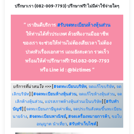
ปรึกษาเรา (082-009-7793) ปรึกษาฟรี! ไม่มีค่าใช้จ่ายใดๆ
” เรายินดีบริการ
#รับจดทะเบีย
น
ห้างหุ้นส่วน
ให้ท่านได้ทั่วประเทศ ด้วยทีมงานมืออาชีพ
ของเรา จะช่วยให้ท่านไม่ต้องเสียเวลา ไม่ต้อง
ปวดหัวเรื่องเอกสาร แถมยังสะดวก รวดเร็ว
พร้อมให้คำปรึกษาฟรี! Tel.082-009-7793
หรือ Line id : @biztimes “
บริการที่น่าสนใจ =>>
[
#จดทะเบียนบริษัท
,
จดแก้ไขบริษัท
,
จด
เลิกบริษัท
] [
#จดทะเบียนห้างหุ้นส่วน
,
จดแก้ไขห้างหุ้นส่วน
,
จด
เลิกห้างหุ้นส่วน
,
แปรสภาพห้างหุ้นส่วนเป็นบริษัท
] [
#รับทำ
บัญชี
] [
จดทะเบียนภาษีมูลค่าเพิ่ม
,
จดประกันสังคมขึ้นทะเบียน
นายจ้าง
,
#จดทะเบียนพาณิชย์
,
#จดเครื่องหมายการค้า
,
ขอใบ
อณุญาต นำเที่ยว
,
#รับทำเว็บไซต์
]