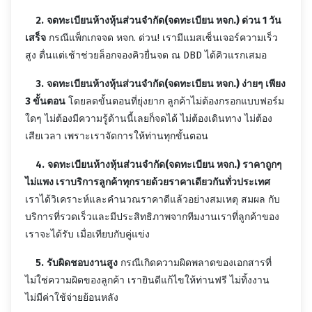
2.
จดทะเบียนห้างหุ้นส่วนจำกัด(
จดทะเบียน หจก
.)
ด่วน 1 วัน
เสร็จ
กรณีแพ็กเกจจด หจก. ด่วน! เรามีแมสเซ็นเจอร์ความเร็ว
สูง ตื่นแต่เช้าช่วยล็อกจองคิวยื่นจด ณ DBD ได้คิวแรกเสมอ
3.
จดทะเบียนห้างหุ้นส่วนจำกัด(
จดทะเบียน หจก.
)
ง่ายๆ เพียง
3 ขั้นตอน
โดยลดขั้นตอนที่ยุ่งยาก ลูกค้าไม่ต้องกรอกแบบฟอร์ม
ใดๆ ไม่ต้องมีความรู้ด้านนี้เลยก็จดได้ ไม่ต้องเดินทาง ไม่ต้อง
เสียเวลา เพราะเราจัดการให้ท่านทุกขั้นตอน
4.
จดทะเบียนห้างหุ้นส่วนจำกัด(จดทะเบียน หจก.)
ราคาถูกๆ
ไม่แพง เราบริการลูกค้าทุกรายด้วยราคาเดียวกันทั่วประเทศ
เราได้วิเคราะห์และคำนวณราคาดีแล้วอย่างสมเหตุ สมผล กับ
บริการที่รวดเร็วและมีประสิทธิภาพจากทีมงานเราที่ลูกค้าของ
เราจะได้รับ เมื่อเทียบกับคู่แข่ง
5.
รับผิดชอบงานสูง
กรณีเกิดความผิดพลาดของเอกสารที่
ไม่ใช่ความผิดของลูกค้า เรายินดีแก้ไขให้ท่านฟรี ไม่ทิ้งงาน
ไม่มีค่าใช้จ่ายย้อนหลัง