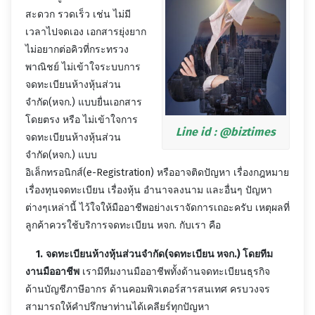
สะดวก รวดเร็ว เช่น ไม่มี
เวลาไปจดเอง เอกสารยุ่งยาก
ไม่อยากต่อคิวที่กระทรวง
พาณิชย์ ไม่เข้าใจระบบการ
จดทะเบียนห้างหุ้นส่วน
จำกัด(หจก.) แบบยื่นเอกสาร
โดยตรง หรือ ไม่เข้าใจการ
Line id : @biztimes
จดทะเบียนห้างหุ้นส่วน
จำกัด(หจก.) แบบ
อิเล็กทรอนิกส์(e-Registration) หรืออาจติดปัญหา เรื่องกฎหมาย
เรื่องทุนจดทะเบียน เรื่องหุ้น อำนาจลงนาม และอื่นๆ ปัญหา
ต่างๆเหล่านี้ ไว้ใจให้มืออาชีพอย่างเราจัดการเถอะครับ เหตุผลที่
ลูกค้าควรใช้บริการจดทะเบียน หจก. กับเรา คือ
1.
จดทะเบียนห้างหุ้นส่วนจำกัด(
จดทะเบียน หจก
.) โดยทีม
งานมืออาชีพ
เรามีทีมงานมืออาชีพทั้งด้านจดทะเบียนธุรกิจ
ด้านบัญชีภาษีอากร ด้านคอมพิวเตอร์สารสนเทศ ครบวงจร
สามารถให้คำปรึกษาท่านได้เคลียร์ทุกปัญหา