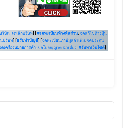
ริษัท
,
จดเลิกบริษัท
] [
#จดทะเบียนห้างหุ้นส่วน
,
จดแก้ไขห้างหุ้น
นบริษัท
] [
#รับทำบัญชี
] [
จดทะเบียนภาษีมูลค่าเพิ่ม
,
จดประกัน
จดเครื่องหมายการค้า
,
ขอใบอณุญาต นำเที่ยว
,
#รับทำเว็บไซต์
]