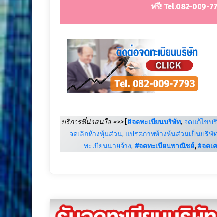
ฟรี! Tel.082-009-77
บริการที่น่าสนใจ =>>
[
#จดทะเบียนบริษัท
,
จดแก้ไขบริ
จดเลิกห้างหุ้นส่วน
,
แปรสภาพห้างหุ้นส่วนเป็นบริษั
ทะเบียนนายจ้าง
,
#จดทะเบียนพาณิชย์
,
#จดเค