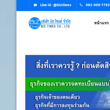
Line id : @biztimes
082-009-7793
หน้าแรก
จดทะเบียนบริษัท,จัดตั้งบริษัท,เปิดบริษัท,รับจดทะเบียนบริษัท,บริ