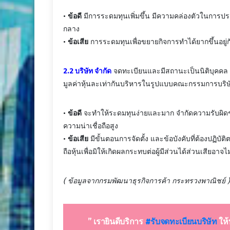
•
ข้อดี
มีการระดมทุนเพิ่มขึ้น มีความคล่องตัวในการปร
กลาง
•
ข้อเสีย
การระดมทุนเพื่อขยายกิจการทำได้ยากขึ้นอยู่กั
2.2 บริษัท จำกัด
จดทะเบียนและมีสถานะเป็นนิติบุคคล มีผ
มูลค่าหุ้นละเท่ากันบริหารในรูปแบบคณะกรรมการบริษั
•
ข้อดี
จะทำให้ระดมทุนง่ายและมาก จำกัดความรับผิดชอ
ความน่าเชื่อถือสูง
•
ข้อเสีย
มีขั้นตอนการจัดตั้ง และข้อบังคับที่ต้องปฏิบ
ถือหุ้นเพื่อมิให้เกิดผลกระทบต่อผู้มีส่วนได้ส่วนเสียอ
( ข้อมูลจากกรมพัฒนาธุรกิจการค้า กระทรวงพาณิชย์ )
” เรายินดีบริการ
#รับจดทะ
เบียนบริษัท
ให้