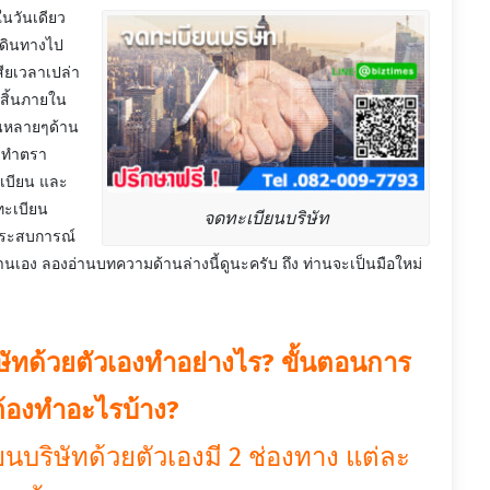
นวันเดียว
วเดินทางไป
สียเวลาเปล่า
จสิ้นภายใน
ในหลายๆด้าน
ร ทำตรา
ทะเบียน และ
ทะเบียน
จดทะเบียนบริษัท
ีประสบการณ์
เอง ลองอ่านบทความด้านล่างนี้ดูนะครับ ถึง ท่านจะเป็นมือใหม่
ัทด้วยตัวเองทำอย่างไร?
ขั้นตอนการ
ต้องทำอะไรบ้าง?
บริษัทด้วยตัวเองมี 2 ช่องทาง แต่ละ