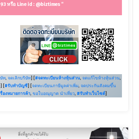
93 หรือ Line id : @biztimes “
ษัท
,
จดเลิกบริษัท
] [
#จดทะเบียนห้างหุ้นส่วน
,
จดแก้ไขห้างหุ้นส่วน
,
ท
] [
#รับทำบัญชี
] [
จดทะเบียนภาษีมูลค่าเพิ่ม
,
จดประกันสังคมขึ้น
รื่องหมายการค้า
,
ขอใบอณุญาต นำเที่ยว
,
#รับทำเว็บไซต์
]